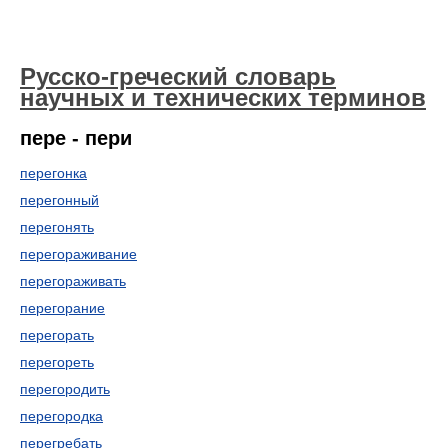
Русско-греческий словарь
научных и технических терминов
пере - пери
перегонка
перегонный
перегонять
перегораживание
перегораживать
перегорание
перегорать
перегореть
перегородить
перегородка
перегребать